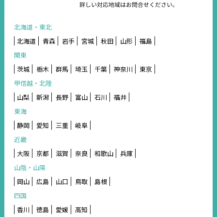
北海道・東北
北海道
青森
岩手
宮城
秋田
山形
福島
関東
茨城
栃木
群馬
埼玉
千葉
神奈川
東京
甲信越・北陸
山梨
新潟
長野
富山
石川
福井
東海
静岡
愛知
三重
岐阜
近畿
大阪
京都
滋賀
奈良
和歌山
兵庫
山陰・山陽
岡山
広島
山口
鳥取
島根
四国
香川
徳島
愛媛
高知