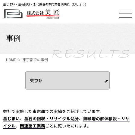
墓じまい・墓石回収・永代供養の専門業者 ㈱美匠（びしょう）
事例
R
E
S
U
L
T
S
HOME
東京都での事例
弊社で実施した
東京都
での実績をご紹介しています。
墓じまい
、
墓石の回収・リサイクル処分
、
無縁塔の解体移設・リサ
イクル
、
関連施工業務
ごとに覧いただけます。