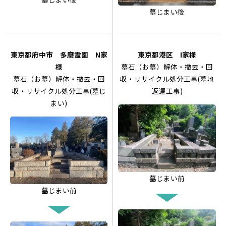
墓じまい後
東京都府中市 多磨霊園 N家
東京都港区 I家様
様
墓石（お墓）解体・撤去・回
墓石（お墓）解体・撤去・回
収・リサイクル処分工事(墓地
収・リサイクル処分工事(墓じ
返還工事)
まい)
墓じまい前
墓じまい前