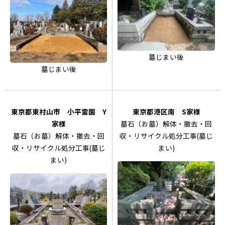
墓じまい後
墓じまい後
東京都東村山市 小平霊園 Y
東京都港区南 S家様
家様
墓石（お墓）解体・撤去・回
墓石（お墓）解体・撤去・回
収・リサイクル処分工事(墓じ
収・リサイクル処分工事(墓じ
まい)
まい)