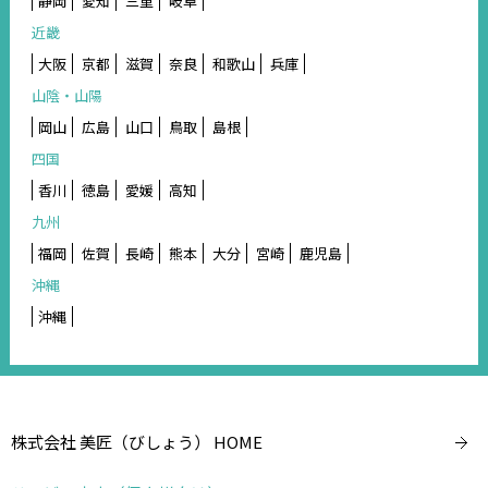
静岡
愛知
三重
岐阜
近畿
大阪
京都
滋賀
奈良
和歌山
兵庫
山陰・山陽
岡山
広島
山口
鳥取
島根
四国
香川
徳島
愛媛
高知
九州
福岡
佐賀
長崎
熊本
大分
宮崎
鹿児島
沖縄
沖縄
株式会社 美匠（びしょう） HOME