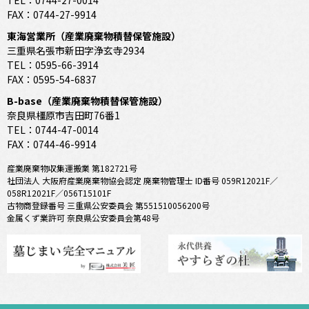
TEL：0744-27-0014
FAX：0744-27-9914
東海営業所（産業廃棄物積替保管施設）
三重県名張市新田字浄玄寺2934
TEL：0595-66-3914
FAX：0595-54-6837
B-base（産業廃棄物積替保管施設）
奈良県橿原市吉田町76番1
TEL：0744-47-0014
FAX：0744-46-9914
産業廃棄物収集運搬業 第182721号
社団法人 大阪府産業廃棄物協会認定 廃棄物管理士 ID番号 059R12021F／
058R12021F／056T15101F
古物商登録番号 三重県公安委員会 第551510056200号
金属くず業許可 奈良県公安委員会第48号