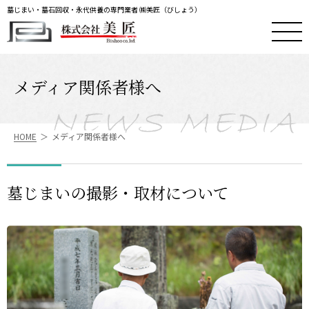
墓じまい・墓石回収・永代供養の専門業者 ㈱美匠（びしょう）
メディア関係者様へ
N
E
W
S
M
E
D
I
A
HOME
メディア関係者様へ
墓じまいの撮影・取材について